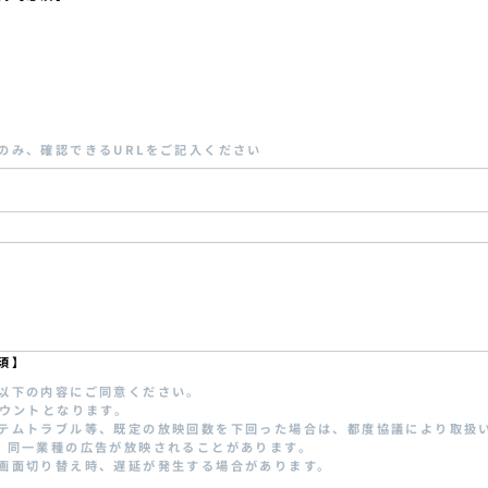
のみ、確認できるURLをご記入ください
須】
以下の内容にご同意ください。
カウントとなります。
テムトラブル等、既定の放映回数を下回った場合は、都度協議により取扱
、同一業種の広告が放映されることがあります。
画面切り替え時、遅延が発生する場合があります。