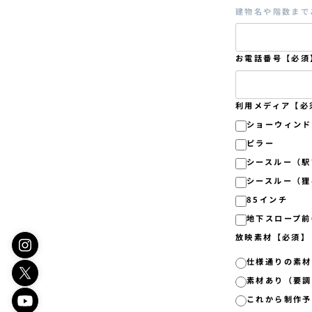
建物名や階数まで
お電話番号【必須
利用メディア【必
ショーウィンド
ピラー
シースルー（駅
シースルー（狸
85インチ
地下スロープ前
放映素材【必須】
仕様通りの素材
素材あり（要調
これから制作予