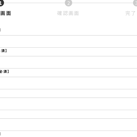
1
2
現
現
力画面
確認画面
完了
在
在
表
表
】
示
示
さ
さ
必須】
れ
れ
て
て
い
い
必須】
る
る
画
画
面
面
で
で
す。
す。
】