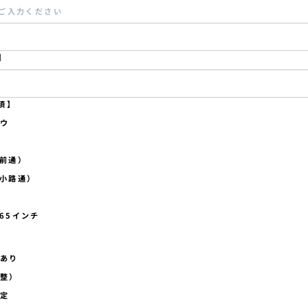
ご入力ください
】
須】
ウ
前通）
小路通）
65インチ
あり
整）
定