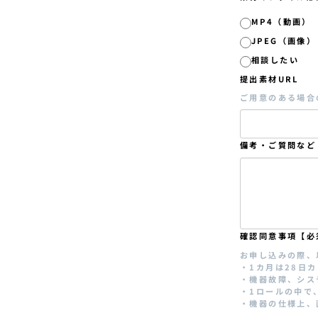
MP4（動画）
JPEG（画像）
相談したい
提出素材URL
ご用意のある場合
備考・ご質問など
確認同意事項【必
お申し込みの際、
・1カ月は28日
・機器故障、シス
・1ロールの中で
・機器の仕様上、